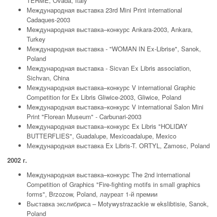
TERME, Ovada, Italy
Международная выставка 23rd Mini Print international
Cadaques-2003
Meждународная выставка–конкурс Ankara-2003, Ankara,
Turkey
Международная выставка - "WOMAN IN Ex-Librise", Sanok,
Poland
Международная выставка - Sicvan Ex Libris association,
Sichvan, China
Международная выставка–конкурс V international Graphic
Competition for Ex Libris Gliwice-2003, Gliwice, Poland
Meждународная выставка–конкурс V international Salon Mini
Print "Florean Museum" - Carbunari-2003
Meждународная выставка–конкурс Ex Libris "HOLIDAY
BUTTERFLIES", Guadalupe, Mexicoadalupe, Mexico
Международная выставка Ex Libris-T. ORTYL, Zamosc, Poland
2002 г.
Meждународная выставка–конкурс The 2nd international
Competition of Graphics "Fire-fighting motifs in small graphics
forms", Brzozow, Poland, лауреат 1-й премии
Выставка экслибриса – Motywystrazackie w ekslibtisie, Sanok,
Poland