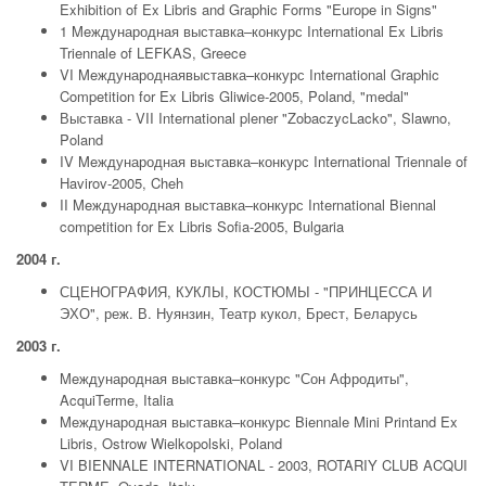
Exhibition of Ex Libris and Graphic Forms "Europe in Signs"
1 Meждународная выставка–конкурс International Ex Libris
Triennale of LEFKAS, Greece
VI Meждународнаявыставка–конкурс International Graphic
Competition for Ex Libris Gliwice-2005, Poland, "medal"
Выставка - VII International plener "ZobaczycLacko", Slawno,
Poland
IV Meждународная выставка–конкурс International Triennale of
Havirov-2005, Cheh
II Meждународная выставка–конкурс International Biennal
competition for Ex Libris Sofia-2005, Bulgaria
2004 г.
СЦЕНОГРАФИЯ, КУКЛЫ, КОСТЮМЫ - "ПРИНЦЕССА И
ЭХО", реж. В. Нуянзин, Театр кукол, Брест, Беларусь
2003 г.
Meждународная выставка–конкурс "Сон Афродиты",
AcquiTerme, Italia
Meждународная выставка–конкурс Biennale Mini Printand Ex
Libris, Ostrow Wielkopolski, Poland
VI BIENNALE INTERNATIONAL - 2003, ROTARIY CLUB ACQUI