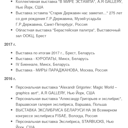
Коллективная выставка "В МИРЕ ЭСТАМПА", A.R GALLERY,
Нью Йорк, США
Выставка эстампа "Старик Державин нас заметил..." 275 лет
со дня рождения Г.Р.Державина, Музей-усадьба
Г.Р.Державина, Санкт-Петербург, Россия
Областная выставка "Берастейская палитра", Выставочный
зал ООКЦ, Брест
2017 г.
Выставка по итогам 2017 г., Брест, Беларусь
Выставка - КУРОПАТЫ, Минск, Беларусь
IV Биеннале, Минск, Беларусь
Выставка - МИРЫ ПАРАДЖАНОВА, Москва, Россия
2016 г.
Персональная выставка "Alexandr Grigoriev: Magic World –
graphics asrt", A.R GALLERY, Нью Йорк, США
Персональная выставка "Александр Григорьев и экслибрис",
Варшавская галерея экслибриса, Варшава, Польша
ВЫСТАВКА ЭКСЛИБРИСА БЕЛАРУСИ НА 36 Всемирном
конгрессе экслибриса FISAE, Вологда, Россия
Персональная выставка Экслибриса, STARBUCKS, Нью
Йорк, США