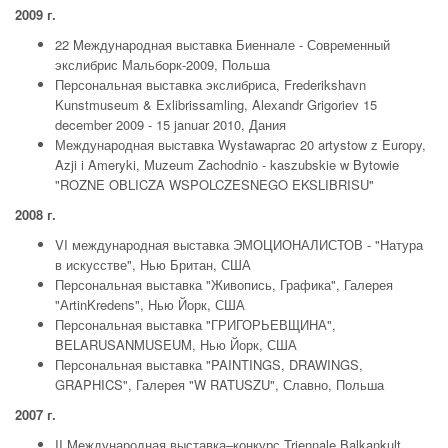
2009 г.
22 Meждународная выставка Биеннале - Современный
экслибрис Мальборк-2009, Польша
Персональная выставка экслибриса, Frederikshavn
Kunstmuseum & Exlibrissamling, Alexandr Grigoriev 15
december 2009 - 15 januar 2010, Дания
Международная выставка Wystawaprac 20 artystow z Europy,
Azji i Ameryki, Muzeum Zachodnio - kaszubskie w Bytowie
"ROZNE OBLICZA WSPOLCZESNEGO EKSLIBRISU"
2008 г.
VI международная выставка ЭМОЦИОНАЛИСТОВ - "Натура
в искусстве", Нью Британ, США
Персональная выставка "Живопись, Графика", Галерея
"АrtinKredens", Нью Йорк, США
Персональная выставка "ГРИГОРЬЕВЩИНА",
BELARUSANMUSEUM, Нью Йорк, США
Персональная выставка "PAINTINGS, DRAWINGS,
GRAPHICS", Галерея "W RATUSZU", Славно, Польша
2007 г.
II Meждународная выставка–конкурс Triennale Balkankult