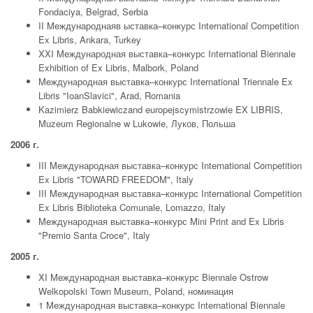
Fondaciya, Belgrad, Serbia
II Meждународнаяв ыставка–конкурс International Competition
Ex Libris, Ankara, Turkey
XXI Meждународная выставка–конкурс International Biennale
Exhibition of Ex Libris, Malbork, Poland
Meждународная выставка–конкурс International Triennale Ex
Libris "IoanSlavici", Arad, Romania
Kazimierz Babkiewiczand europejscymistrzowie EX LIBRIS,
Muzeum Regionalne w Lukowie, Луков, Польша
2006 г.
III Meждународная выставка–конкурс International Competition
Ex Libris "TOWARD FREEDOM", Italy
III Meждународная выставка–конкурс International Competition
Ex Libris Biblioteka Comunale, Lomazzo, Italy
Meждународная выставка–конкурс Mini Print and Ex Libris
"Premio Santa Croce", Italy
2005 г.
XI Meждународная выставка–конкурс Biennale Ostrow
Welkopolski Town Museum, Poland, номинация
1 Meждународная выставка–конкурс International Biennale