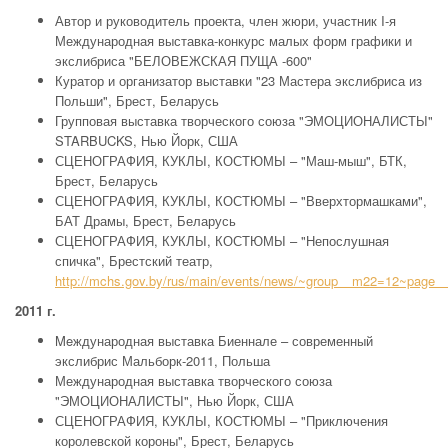
Автор и руководитель проекта, член жюри, участник I-я
Международная выставка-конкурс малых форм графики и
экслибриса "БЕЛОВЕЖСКАЯ ПУЩА -600"
Куратор и организатор выставки "23 Мастера экслибриса из
Польши", Брест, Беларусь
Групповая выставка творческого союза "ЭМОЦИОНАЛИСТЫ"
STARBUCKS, Нью Йорк, США
СЦЕНОГРАФИЯ, КУКЛЫ, КОСТЮМЫ – "Маш-мыш", БТК,
Брест, Беларусь
СЦЕНОГРАФИЯ, КУКЛЫ, КОСТЮМЫ – "Вверхтормашками",
БАТ Драмы, Брест, Беларусь
СЦЕНОГРАФИЯ, КУКЛЫ, КОСТЮМЫ – "Непослушная
спичка", Брестский театр,
http://mchs.gov.by/rus/main/events/news/~group__m22=12~pag
2011 г.
Meждународная выставка Биеннале – современный
экслибрис Мальборк-2011, Польша
Международная выставка творческого союза
"ЭМОЦИОНАЛИСТЫ", Нью Йорк, США
СЦЕНОГРАФИЯ, КУКЛЫ, КОСТЮМЫ – "Приключения
королевской короны", Брест, Беларусь